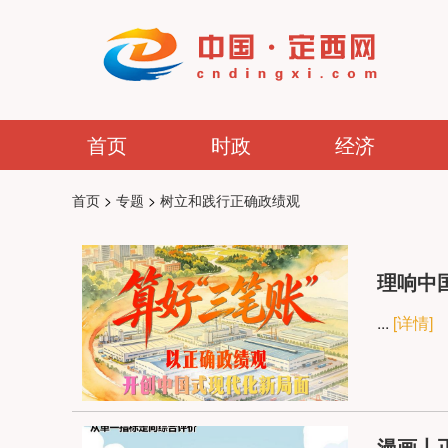
首页
时政
经济
首页
>
专题
>
树立和践行正确政绩观
理响中
...
[详情]
漫画丨