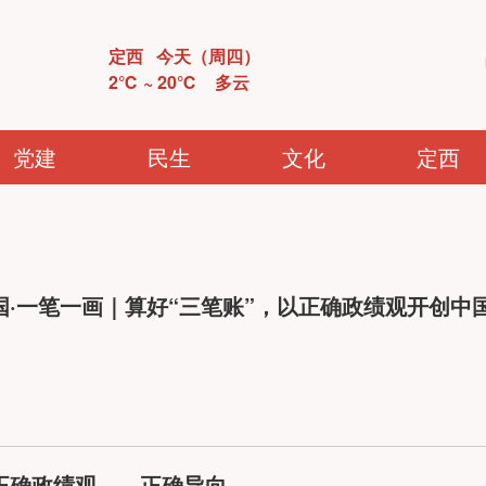
定西 今天（
周四
）
2℃
~
20℃
多云
党建
民生
文化
定西
国·一笔一画｜算好“三笔账”，以正确政绩观开创中
正确政绩观——正确导向