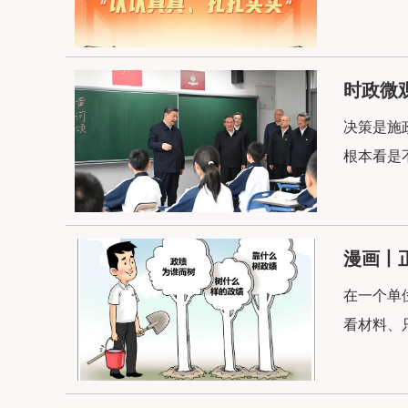
​时政
决策是施
根本看是
漫画丨
在一个单
看材料、